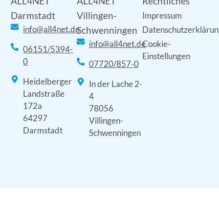
ALL4NET
ALL4NET
Rechtliches
Darmstadt
Villingen-
Impressum
info@all4net.de
Schwenningen
Datenschutzerklärun
info@all4net.de
Cookie-
06151/5394-
Einstellungen
0
07720/857-0
Heidelberger
In der Lache 2-
Landstraße
4
172a
78056
64297
Villingen-
Darmstadt
Schwenningen